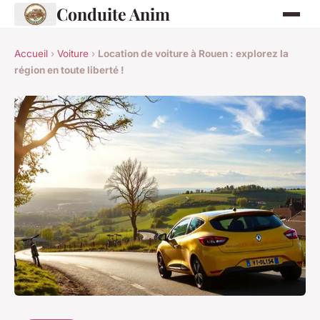
Conduite Anim
Accueil
›
Voiture
›
Location de voiture à Rouen : explorez la
région en toute liberté !