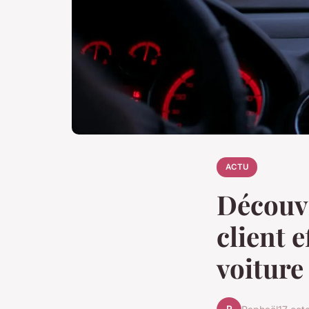
ACTU
Découvr
client e
voiture