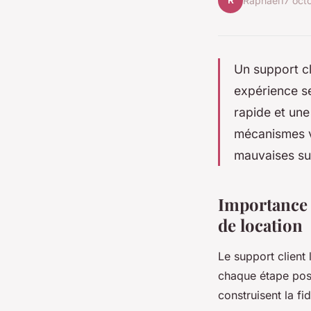
R
Raphaël
17 oct
Un support cl
expérience se
rapide et une
mécanismes vo
mauvaises sur
Importance 
de location
Le support client 
chaque étape post
construisent la fid