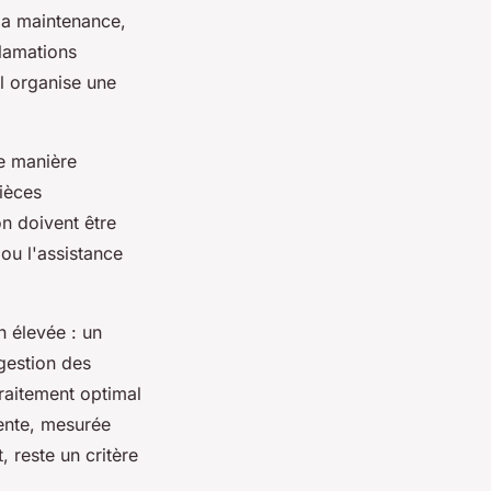
la maintenance,
clamations
il organise une
de manière
pièces
on doivent être
ou l'assistance
n élevée : un
gestion des
traitement optimal
vente, mesurée
, reste un critère