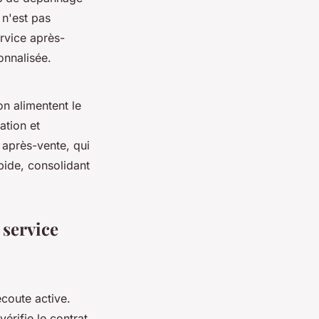
 n'est pas
rvice après-
onnalisée.
on alimentent le
ation et
 après-vente, qui
apide, consolidant
 service
écoute active.
érifie le contrat