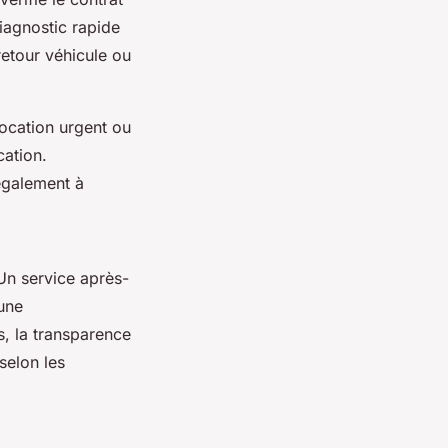
diagnostic rapide
retour véhicule ou
ocation urgent ou
cation.
 également à
 Un service après-
 une
s, la transparence
selon les