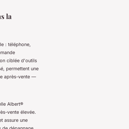
s la
le : téléphone,
demande
ion ciblée d'outils
isé, permettent une
ice après-vente —
elle Albert®
rès-vente élevée.
et assure une
ns de dépannage