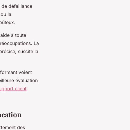
 de défaillance
ou la
oûteux.
'aide à toute
préoccupations. La
récise, suscite la
rformant voient
lleure évaluation
upport client
ocation
ettement des