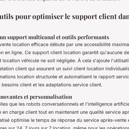
tils pour optimiser le support client dan
'un support multicanal et outils performants
vente location efficace débute par une accessibilité maxima
ion en ligne. Ce support client location garantit qu'aucune 
 location véhicule ne soit négligée. À cela s'ajoute l'utilisat
elation client qui assurent un suivi client location individual
mations location structurée et automatisent le rapport serv
e besoins client et les adaptations service client.
novantes et personnalisation
lles que les robots conversationnels et l'intelligence artifici
e en charge client tout en maintenant une qualité service ap
tisé optimise le temps de réponse du service après-vente 
res sur 24, 7 jours sur 7 location, même pour les opératio