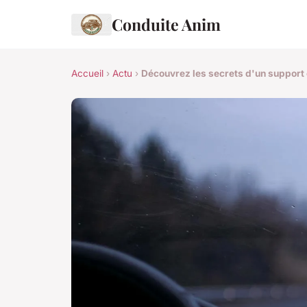
Conduite Anim
Accueil
›
Actu
›
Découvrez les secrets d'un support cl