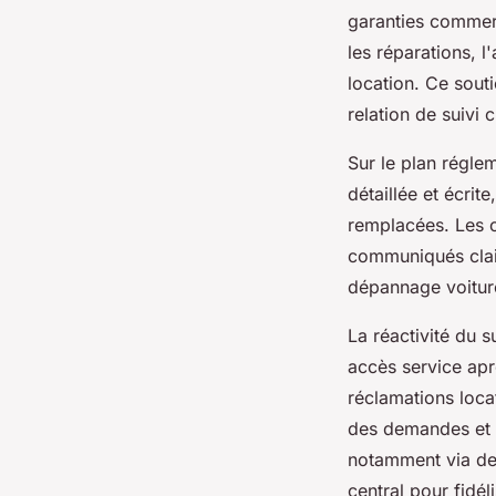
garanties commerc
les réparations, l
location. Ce souti
relation de suivi 
Sur le plan régle
détaillée et écrit
remplacées. Les o
communiqués clai
dépannage voiture
La réactivité du s
accès service apr
réclamations locat
des demandes et u
notamment via des 
central pour fidél