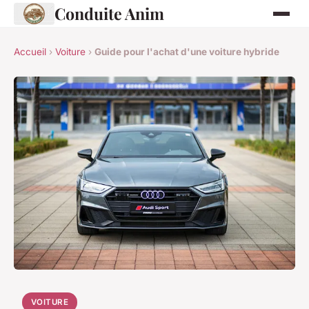
Conduite Anim
Accueil
›
Voiture
›
Guide pour l'achat d'une voiture hybride
VOITURE