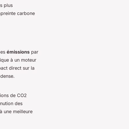
s plus
mpreinte carbone
des
émissions
par
rique à un moteur
act direct sur la
 dense.
sions de CO2
inution des
 à une meilleure