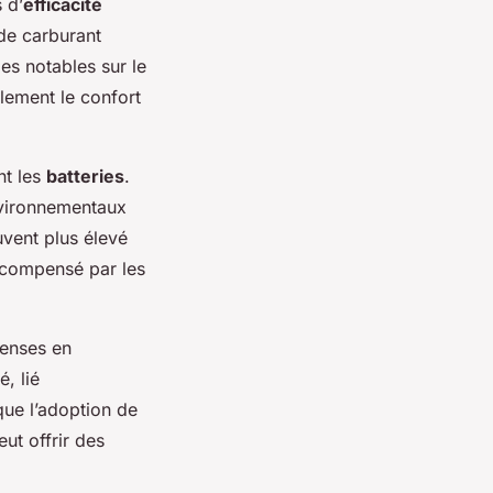
 d’
efficacité
de carburant
es notables sur le
lement le confort
nt les
batteries
.
environnementaux
uvent plus élevé
t compensé par les
penses en
, lié
que l’adoption de
ut offrir des