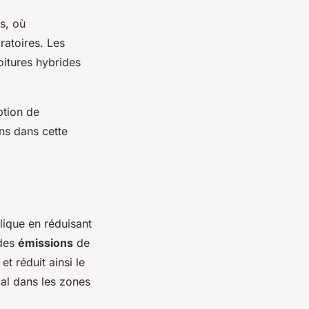
s, où
ratoires. Les
voitures hybrides
ption de
ons dans cette
lique en réduisant
 des
émissions
de
et réduit ainsi le
ial dans les zones