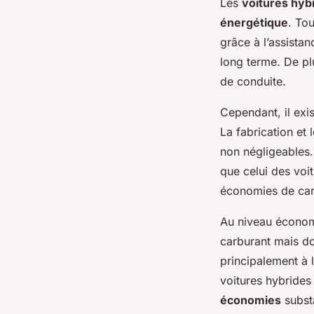
Les
voitures hyb
énergétique
. To
grâce à l’assista
long terme. De pl
de conduite.
Cependant, il exi
La fabrication et
non négligeables. 
que celui des voit
économies de car
Au niveau économ
carburant mais doi
principalement à 
voitures hybrides 
économies
substa