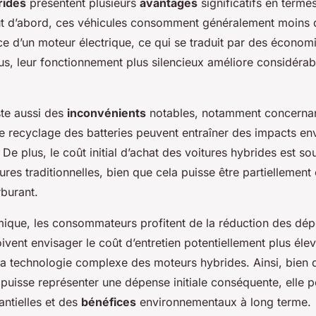
rides
présentent plusieurs
avantages
significatifs en termes
ut d’abord, ces véhicules consomment généralement moins 
nce d’un moteur électrique, ce qui se traduit par des économi
us, leur fonctionnement plus silencieux améliore considérab
ste aussi des
inconvénients
notables, notamment concerna
 le recyclage des batteries peuvent entraîner des impacts 
De plus, le coût initial d’achat des voitures hybrides est so
ures traditionnelles, bien que cela puisse être partiellemen
burant.
ique, les consommateurs profitent de la réduction des dé
vent envisager le coût d’entretien potentiellement plus élevé
la technologie complexe des moteurs hybrides. Ainsi, bien 
puisse représenter une dépense initiale conséquente, elle pe
ntielles et des
bénéfices
environnementaux à long terme.