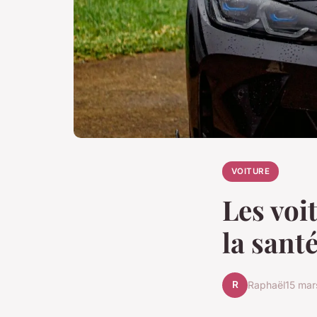
VOITURE
Les voi
la sant
R
Raphaël
15 mar