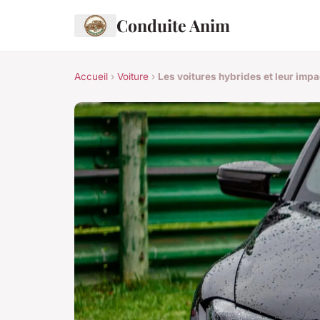
Conduite Anim
Accueil
›
Voiture
›
Les voitures hybrides et leur impa